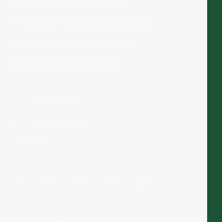
Condiciones de uso
Visite la web corporativa
Política de privacidad
Política de cookies
+46 858 097 536
Correo electrónico
Mapa
Política de cookies