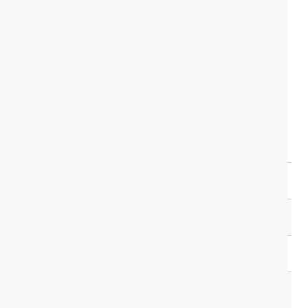
Comida y bebida
Wi-Fi gratis
Traslados gratuitos
Aparcamiento gratuito
Horario de apertura
Lunes
07:30 - 18:00
Martes
07:30 - 12:30
Miércoles
07:30 - 18:00
Jueves
07:30 - 12:30