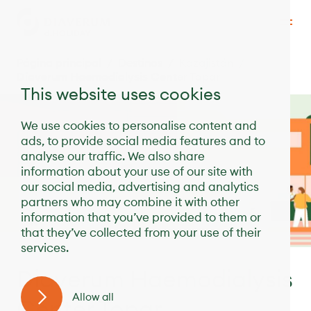
Página principal
Destinos
Kazajistán
Diaverum Haemodialysis Center Topar
This website uses cookies
We use cookies to personalise content and
ads, to provide social media features and to
analyse our traffic. We also share
information about your use of our site with
our social media, advertising and analytics
partners who may combine it with other
information that you’ve provided to them or
that they’ve collected from your use of their
services.
Diaverum Haemodialysis
Allow all
Center Topar