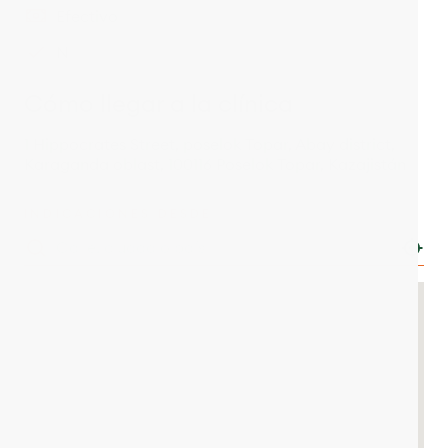
Efectivo
N
Cómo llegar a la clínica
1 Hippocrates Street, poselok Topar, Abay district,
Karaganda oblast, 100116 Poselok Topar, Kazajistán
INDICACIONES DESDE