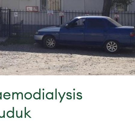
emodialysis
uduk