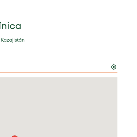
ínica
 Kazajistán