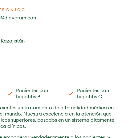
TRÓNICO
va@diaverum.com
 Kazajistán
Pacientes con
Pacientes con
hepatitis B
hepatitis C
cientes un tratamiento de alta calidad médica en
 el mundo. Nuestra excelencia en la atención que
icos superiores, basados en un sistema altamente
a clínicas.
e empoderar verdaderamente a los pacientes, y