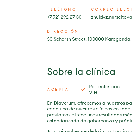
TELÉFONO
CORREO ELEC
+7 721 292 27 30
zhuldyz.nurseito
DIRECCIÓN
53 Schorsh Street, 100000 Karaganda,
Sobre la clínica
Pacientes con
ACEPTA
VIH
En Diaverum, ofrecemos a nuestros pa
cada una de nuestras clínicas en todo
prestamos ofrece unos resultados méd
estandarizado de gobernanza y práctic
También sabemos de la importancia d