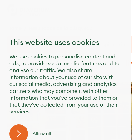
Home
Resultados de la búsqueda
This website uses cookies
Suecia
Admisión/alta hospitalaria
We use cookies to personalise content and
Se muestran 5 clínicas cerca de Suecia
ads, to provide social media features and to
Con tecnología de
analyse our traffic. We also share
information about your use of our site with
our social media, advertising and analytics
TIPO DE DIÁLISIS
Distancia
partners who may combine it with other
information that you’ve provided to them or
Todas las diálisis
Nombre
that they’ve collected from your use of their
services.
Diálisis HD
Calificación
Diálisis HDF
Precio
Allow all