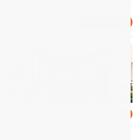
Por tratamiento
Diálisis HD 553 €
Reservación
Diálisis HDF 553 €
Diaverum
Excelente
9,2
4 Reseñas
Mössebergsdialysen
Falköping, Suecia
1,58 km desde el centro de la ciudad