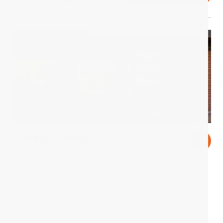
Diálisis HDF 553 €
Diaverum Nacka
Excelente
9,8
3 Reseñas
Nacka, Suecia
2,69 km desde el centro de la ciudad
Cubierto por TSE
Cubierto por GHIC
Refrescos
WiFi gratuito
Pantallas de televisión
Traslado gratuito
Estacionamiento gratuito