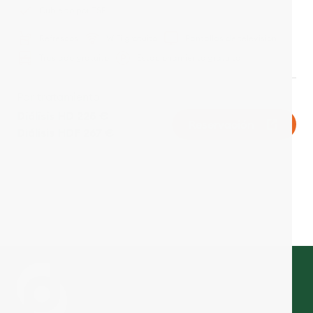
Cubierto por TSE
Refrescos
WiFi gratuito
Pantallas de televisión
Traslado gratuito
Estacionamiento gratuito
Por tratamiento
Diálisis HD 225 €
Reservación
Diálisis HDF 267 €